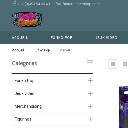
+32 (0)493 94 00 40
-
info@fastergamershop.com
ACCUEIL
FUNKO POP
JEUX VIDÉO
Accueil
Funko Pop
Marvel
Categories
Funko Pop
Jeux vidéo
Merchandising
Figurines