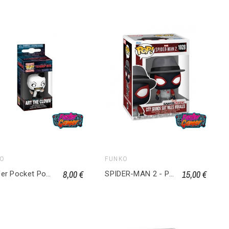
KO
FUNKO
8,00 €
15,00 €
Terrifer Pocket Pop Horror Terrifier
SPIDER-MAN 2 - POP Games City Sounds Miles Morales 1028