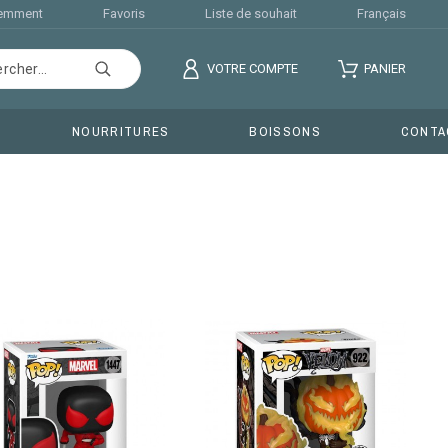
cemment
Favoris
Liste de souhait
Français
VOTRE COMPTE
PANIER
NOURRITURES
BOISSONS
CONTA