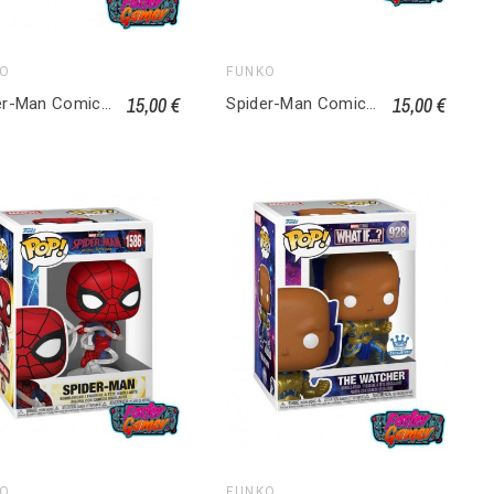
KO
FUNKO
15,00 €
15,00 €
Spider-Man Comics POP! Heroes Vinyl figurine Miles IS 1448
Spider-Man Comics POP! Heroes Vinyl figurine Asgardian Armor GITD 1445
KO
FUNKO