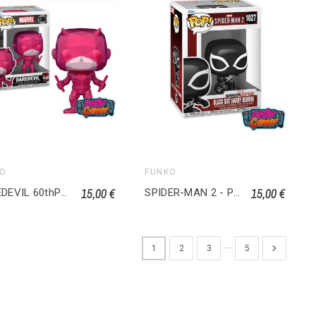
KO
FUNKO
15,00 €
15,00 €
DAREDEVIL 60thPOP! Heroes Vinyl figurine Daredevil (Facet) 1386
SPIDER-MAN 2 - POP Games Harry Osborn (Black Suit) 1027
…
1
2
3
5