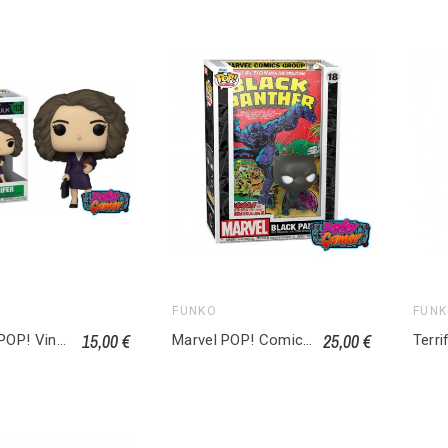
FUNKO
FUN
15,00 €
25,00 €
She-Hulk POP! Vinyl figurine Jennifer 1128
Marvel POP! Comic Cover Vinyl Figurine Black Panther 018