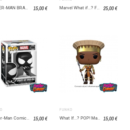
15,00 €
25,00 €
SPIDER-MAN BRAND NEW DAY - POP Marvel Spider-Man 1586
Marvel What if...? Figurine POP! The Watcher Exclusive 928
KO
FUNKO
15,00 €
15,00 €
Spider-Man Comics POP! Heroes Vinyl figurine Symbiote Spider-Man 1444
What If...? POP! Marvel Vinyl Figurine Queen General Ramonda 971