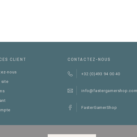
CES CLIENT
CONTACTEZ-NOUS
tez-nous
+32 (0)493 94 00 40
 site
info@fastergamershop.co
ns
iant
FasterGamerShop
ompte