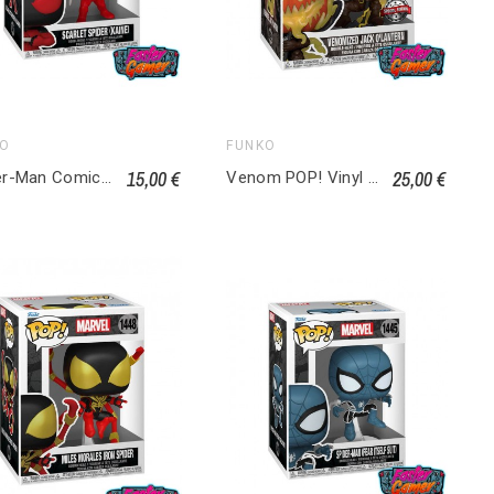
KO
FUNKO
15,00 €
25,00 €
Spider-Man Comics POP! Heroes Vinyl figurine Kaine Parker 1447
Venom POP! Vinyl figurine Venomized Jack O Lantern 922