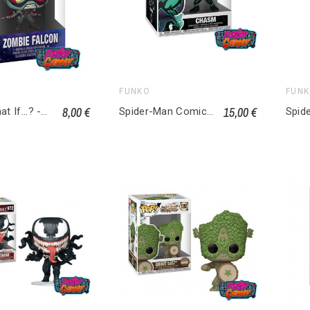
FUNKO
FUN
8,00 €
15,00 €
Marvel What If...? - Pocket Pop Keychains - Zombie Falcon
Spider-Man Comics POP! Heroes Vinyl figurine Chasm 1446