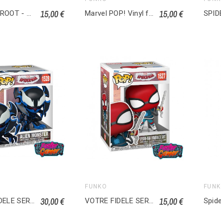
15,00 €
15,00 €
WE ARE GROOT - POP Marvel Hulk 1397
Marvel POP! Vinyl figurine Carnageized - Black Panther 1434
FUNKO
FUN
30,00 €
15,00 €
VOTRE FIDELE SERVITEUR SPIDER-MAN POP SUPER Alien Monster 1528
VOTRE FIDELE SERVITEUR SPIDER-MAN POP Spider-Man (H.S) 1527