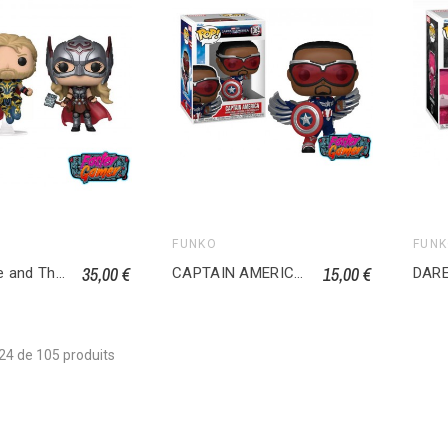
FUNKO
FUN
35,00 €
15,00 €
Thor: Love and Thunder pack 2 POP! Vinyl figurines Thor & Mighty Thor 9 cm
CAPTAIN AMERICA BRAVE NEW WORLD POP Marvel Captain America 1364
24 de 105 produits