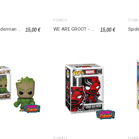
FUNKO
FUN
15,00 €
15,00 €
Marvel Spiderman 2 POP! Marvel Vinyl figurine Venom 972
WE ARE GROOT - POP Marvel Captain America 1392
FUNKO
FUN